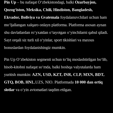
Pin Up
– bu nafaqat O‘zbekistondagi, balki
Ozarbayjon,
Qozog‘iston, Meksika, Chili, Hindiston, Bangladesh,
Ekvador, Boliviya va Gvatemala
foydalanuvchilari uchun ham
mo‘ljallangan xalqaro onlayn platforma. Platforma asosan aynan
shu davlatlardan ro‘yxatdan o‘tayotgan o‘yinchilarni qabul qiladi.
Sayt orqali siz turli xil o‘yinlar, sport tikishlari va maxsus
bonuslardan foydalanishingiz mumkin.
Pin Up O‘zbekiston segmenti uchun to‘liq moslashtirilgan bo‘lib,
hisob-kitobni nafaqat so‘mda, balki boshqa valyutalarda ham
yuritish mumkin:
AZN, USD, KZT, INR, CLP, MXN, BDT,
GTQ, BOB, HNL
,UZS, NIO. Platformada
10 000 dan ortiq
slotlar
va o‘yin avtomatlari taqdim etilgan.