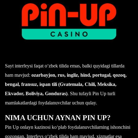
Sayt interfeysi faqat o‘zbek tilida emas, balki quyidagi tillarda
ham mavjud:
ozarbayjon, rus, ingliz, hind, portugal, qozoq,
bengal, fransuz, ispan tili (Gvatemala, Chili, Meksika,
Ekvador, Boliviya, Gonduras)
. Shu tufayli Pin Up turli
mamlakatlardagi foydalanuvchilar uchun qulay.
NIMA UCHUN AYNAN PIN UP?
Pin Up onlayn kazinosi ko‘plab foydalanuvchilarning ishonchini
qozongan. Interfeys o‘zbek tilida ham mavjud, xizmatlar esa