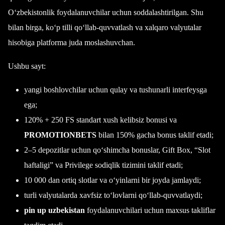
O‘zbekistonlik foydalanuvchilar uchun soddalashtirilgan. Shu
bilan birga, ko‘p tilli qo‘llab-quvvatlash va xalqaro valyutalar
hisobiga platforma juda moslashuvchan.
Ushbu sayt:
yangi boshlovchilar uchun qulay va tushunarli interfeysga
ega;
120% + 250 FS standart xush kelibsiz bonusi va
PROMOTIONBETS
bilan 150% gacha bonus taklif etadi;
2–5 depozitlar uchun qo‘shimcha bonuslar, Gift Box, “Slot
haftaligi” va Privilege sodiqlik tizimini taklif etadi;
10 000 dan ortiq slotlar va o‘yinlarni bir joyda jamlaydi;
turli valyutalarda xavfsiz to‘lovlarni qo‘llab-quvvatlaydi;
pin up uzbekistan
foydalanuvchilari uchun maxsus takliflar