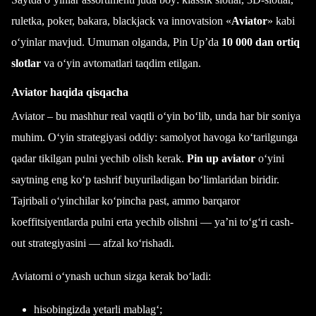
ruletka, poker, bakara, blackjack va innovatsion «
Aviator
» kabi
o‘yinlar mavjud. Umuman olganda, Pin Up’da
10 000 dan ortiq
slotlar
va o‘yin avtomatlari taqdim etilgan.
Aviator haqida qisqacha
Aviator – bu mashhur real vaqtli o‘yin bo‘lib, unda har bir soniya
muhim. O‘yin strategiyasi oddiy: samolyot havoga ko‘tarilgunga
qadar tikilgan pulni yechib olish kerak.
Pin up aviator
o‘yini
saytning eng ko‘p tashrif buyuriladigan bo‘limlaridan biridir.
Tajribali o‘yinchilar ko‘pincha past, ammo barqaror
koeffitsiyentlarda pulni erta yechib olishni — ya’ni to‘g‘ri cash-
out strategiyasini — afzal ko‘rishadi.
Aviatorni o‘ynash uchun sizga kerak bo‘ladi:
hisobingizda yetarli mablag‘;