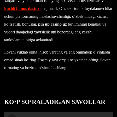
xalqaro valyutalar bilan ishlaydigan xavfsiz to‘lov tizimlari va
kuchli bonus dasturi
majmuasi. O‘zbekistonlik foydalanuvchilar
uchun platformaning moslashuvchanligi, o‘zbek tilidagi xizmat
ko‘rsatish, bonuslar,
pin up casino uz
bo‘limining kengligi va
yuqori darajadagi xavfsizlik uni bozordagi eng yaxshi
tanlovlardan biriga aylantiradi.
Ilovani yuklab oling, hisob yarating va eng ommabop o‘yinlarda
omad sinab ko‘ring. Rasmiy sayt orqali ro‘yxatdan o‘ting, ilovani
o‘rnating va hoziroq o‘yinni boshlang!
KO‘P SO‘RALADIGAN SAVOLLAR