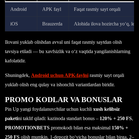
Android
APK fayl
Faqat rasmiy sayt orqali
iOS
Brauzerda
Alohida ilova hozircha yo‘q, lekin
Ilovani yuklab olishdan avval uni faqat rasmiy saytdan olish
tavsiya etiladi — bu xavfsizlik va o‘z vaqtida yangilanishlarning
kafolatidir.
Shuningdek,
Android uchun APK-faylni
rasmiy sayt orqali
yuklab olish eng qulay va ishonchli variantlardan biridir.
PROMO KODLAR VA BONUSLAR
Pin Up yangi foydalanuvchilar uchun kuchli
xush kelibsiz
paketi
ni taklif qiladi: kazinoda standart bonus –
120% + 250 FS
,
PROMOTIONBETS
promokodi bilan esa maksimal
150% +
250 FS
olish mumkin. 1-depozit bo‘yicha bonuslar bilan birga, 2–