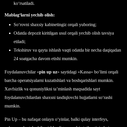
ko‘rsatiladi.
Mablag‘larni yechib olish:
So‘rovni shaxsiy kabinetingiz orqali yuboring;
Odatda depozit kiritilgan usul orqali yechib olish tavsiya
etiladi;
Tekshiruv va qayta ishlash vaqti odatda bir necha daqiqadan
24 soatgacha davom etishi mumkin.
Foydalanuvchilar «
pin up uz
» saytidagi «Kassa» bo‘limi orqali
barcha operatsiyalarni kuzatishlari va boshqarishlari mumkin.
Xavfsizlik va qonuniylikni ta’minlash maqsadida sayt
foydalanuvchilardan shaxsni tasdiqlovchi hujjatlarni so‘rashi
mumkin.
Pin Up – bu nafaqat onlayn o‘yinlar, balki qulay interfeys,